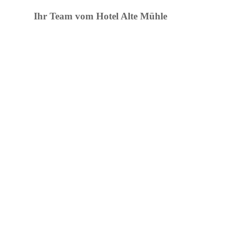
Ihr Team vom Hotel Alte Mühle
Hotel Alte Mühle
Tele
Mühlenstraße 101a | 26931 Elsfleth